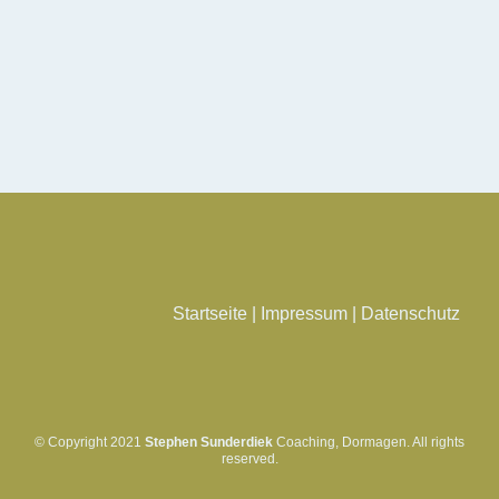
Telefon oder Videokonferenz kennen. Rufen Sie mich an
oder schicken mir zunächst eine Mail mit Ihrem Anliegen
und Ihren Fragen, gern auch zu den Kosten eines
Coachings.
+49 172 2015998
kontakt@sunderdiek-coaching.de
Startseite
|
Impressum
|
Datenschutz
© Copyright 2021
Stephen Sunderdiek
Coaching, Dormagen. All rights
reserved.